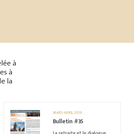
elée à
ées à
de la
MARS-AVRIL 2019
Bulletin #35
La retraite et le dialogue