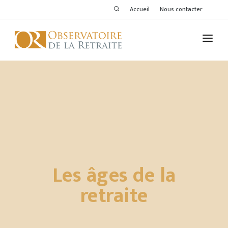
Accueil
Nous contacter
L'OBSERVATOIRE
PUBLICATIONS
ACTIVITÉS
THÉMATIQUES
MEMBRES
Les âges de la
SERVICES DE L'OR
retraite
VOIR LE DERNIER BULLETIN