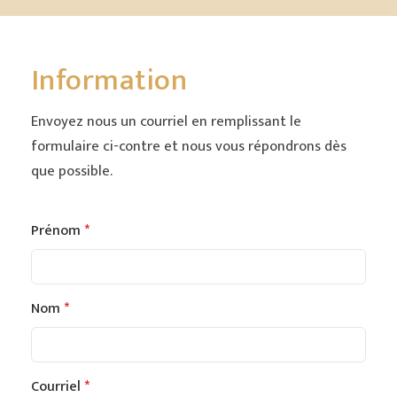
Information
Envoyez nous un courriel en remplissant le
formulaire ci-contre et nous vous répondrons dès
que possible.
Prénom
Leave
this
field
blank
Nom
Courriel