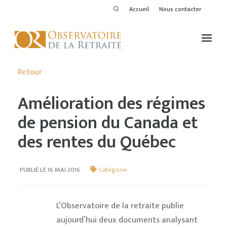
Accueil
Nous contacter
L'OBSERVATOIRE
Retour
PUBLICATIONS
Amélioration des régimes
ACTIVITÉS
de pension du Canada et
des rentes du Québec
THÉMATIQUES
MEMBRES
PUBLIÉ LE 16 MAI 2016
Catégorie
SERVICES DE L'OR
L’Observatoire de la retraite publie
VOIR LE DERNIER BULLETIN
aujourd’hui deux documents analysant