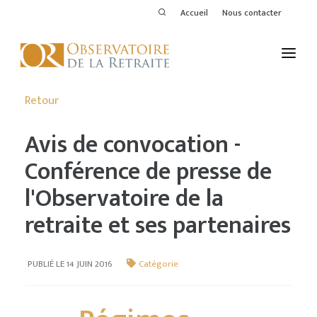
Accueil
Nous contacter
L'OBSERVATOIRE
Retour
PUBLICATIONS
Avis de convocation -
ACTIVITÉS
Conférence de presse de
l'Observatoire de la
THÉMATIQUES
retraite et ses partenaires
MEMBRES
SERVICES DE L'OR
PUBLIÉ LE 14 JUIN 2016
Catégorie
VOIR LE DERNIER BULLETIN