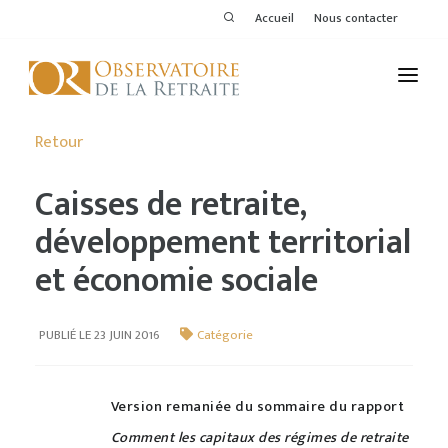
Accueil
Nous contacter
L'OBSERVATOIRE
Retour
PUBLICATIONS
Caisses de retraite,
ACTIVITÉS
développement territorial
et économie sociale
THÉMATIQUES
MEMBRES
PUBLIÉ LE 23 JUIN 2016
Catégorie
SERVICES DE L'OR
Version remaniée du sommaire du rapport
VOIR LE DERNIER BULLETIN
Comment les capitaux des régimes de retraite