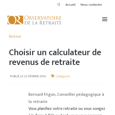
Accueil
Nous contacter
L'OBSERVATOIRE
Retour
PUBLICATIONS
Choisir un calculateur de
ACTIVITÉS
revenus de retraite
THÉMATIQUES
PUBLIÉ LE 22 FÉVRIER 2016
Catégorie
MEMBRES
SERVICES DE L'OR
Bernard Frigon, Conseiller pédagogique à
la retraite
VOIR LE DERNIER BULLETIN
Vous planifiez votre retraite ou vous songez