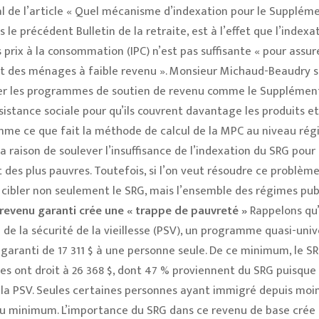
l de l’article « Quel mécanisme d’indexation pour le Supplém
 le précédent Bulletin de la retraite, est à l’effet que l’indexa
prix à la consommation (IPC) n’est pas suffisante « pour assure
hat des ménages à faible revenu ». Monsieur Michaud-Beaudry 
rimer les programmes de soutien de revenu comme le Supplémen
sistance sociale pour qu’ils couvrent davantage les produits et
mme ce que fait la méthode de calcul de la MPC au niveau régi
raison de soulever l’insuffisance de l’indexation du SRG pour
 des plus pauvres. Toutefois, si l’on veut résoudre ce problèm
 cibler non seulement le SRG, mais l’ensemble des régimes pub
evenu garanti crée une « trappe de pauvreté »
Rappelons qu’
 de la sécurité de la vieillesse (PSV), un programme quasi-univ
aranti de 17 311 $ à une personne seule. De ce minimum, le S
es ont droit à 26 368 $, dont 47 % proviennent du SRG puisqu
la PSV. Seules certaines personnes ayant immigré depuis moin
nu minimum. L’importance du SRG dans ce revenu de base crée