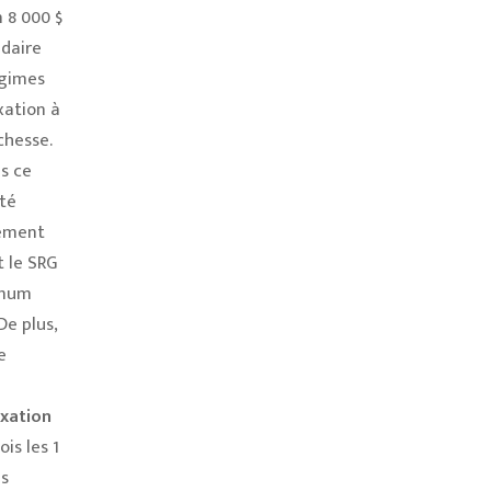
 8 000 $
daire
égimes
xation à
chesse.
s ce
été
dement
t le SRG
imum
De plus,
e
exation
is les 1
es