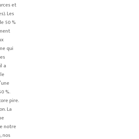
urces et
s). Les
 de 50 %
ement
ux
me qui
des
l a
le
’une
50 %.
ore pire.
on. La
ne
re notre
, nos