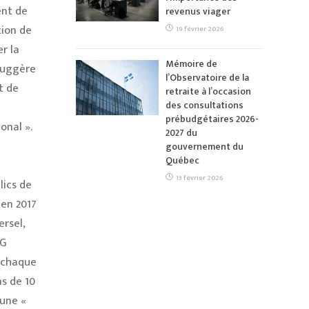
ent de
revenus viager
tion de
19 février 2026
r la
Mémoire de
suggère
l’Observatoire de la
t de
retraite à l’occasion
des consultations
prébudgétaires 2026-
onal ».
2027 du
gouvernement du
Québec
e
13 février 2026
lics de
en 2017
ersel,
RG
e chaque
s de 10
 une «