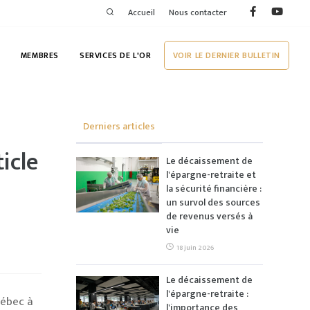
Accueil
Nous contacter
MEMBRES
SERVICES DE L'OR
VOIR LE DERNIER BULLETIN
Derniers articles
icle
Le décaissement de
l'épargne-retraite et
la sécurité financière :
un survol des sources
de revenus versés à
vie
18 juin 2026
Le décaissement de
l'épargne-retraite :
uébec à
l'importance des