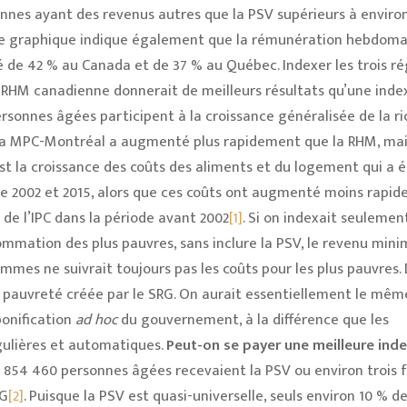
onnes ayant des revenus autres que la PSV supérieurs à environ
e graphique indique également que la rémunération hebdoma
e 42 % au Canada et de 37 % au Québec. Indexer les trois r
la RHM canadienne donnerait de meilleurs résultats qu’une inde
personnes âgées participent à la croissance généralisée de la ri
, la MPC-Montréal a augmenté plus rapidement que la RHM, mai
’est la croissance des coûts des aliments et du logement qui a 
re 2002 et 2015, alors que ces coûts ont augmenté moins rapi
de l’IPC dans la période avant 2002
[1]
. Si on indexait seulemen
sommation des plus pauvres, sans inclure la PSV, le revenu min
mes ne suivrait toujours pas les coûts pour les plus pauvres. 
 pauvreté créée par le SRG. On aurait essentiellement le mêm
bonification
ad hoc
du gouvernement, à la différence que les
ulières et automatiques.
Peut-on se payer une meilleure ind
5 854 460 personnes âgées recevaient la PSV ou environ trois fo
RG
[2]
. Puisque la PSV est quasi-universelle, seuls environ 10 % d