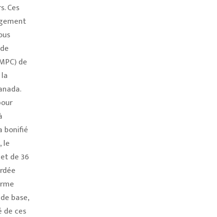
s. Ces
argement
ous
 de
(MPC) de
 la
anada.
pour
à
 bonifié
 le
et de 36
ordée
orme
 de base,
é de ces