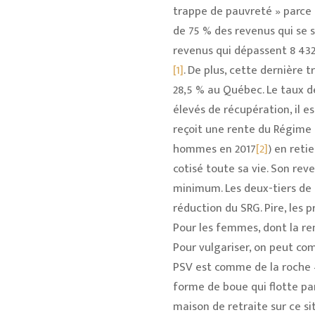
trappe de pauvreté » parce q
de 75 % des revenus qui se si
revenus qui dépassent 8 432 
[1]
. De plus, cette dernière
28,5 % au Québec. Le taux de
élevés de récupération, il e
reçoit une rente du Régime 
hommes en 2017
[2]
) en reti
cotisé toute sa vie. Son rev
minimum. Les deux-tiers de
réduction du SRG. Pire, les 
Pour les femmes, dont la ren
Pour vulgariser, on peut com
PSV est comme de la roche –
forme de boue qui flotte par
maison de retraite sur ce si