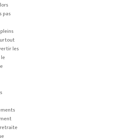
lors
rs pas
 pleins
surtout
ertir les
 le
te
s
cements
dement
retraite
ue