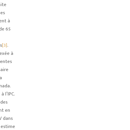
ite
des
ent à
 de 65
s
[3]
.
dexée à
rentes
aire
a
anada.
à l’IPC.
 des
nt en
V dans
 estime