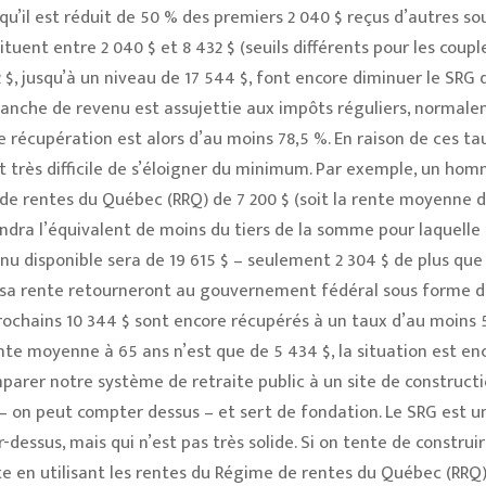
u’il est réduit de 50 % des premiers 2 040 $ reçus d’autres so
tuent entre 2 040 $ et 8 432 $ (seuils différents pour les couple
$, jusqu’à un niveau de 17 544 $, font encore diminuer le SRG
 tranche de revenu est assujettie aux impôts réguliers, normal
 récupération est alors d’au moins 78,5 %. En raison de ces ta
st très difficile de s’éloigner du minimum. Par exemple, un hom
de rentes du Québec (RRQ) de 7 200 $ (soit la rente moyenne 
endra l’équivalent de moins du tiers de la somme pour laquelle i
enu disponible sera de 19 615 $ – seulement 2 304 $ de plus que 
 sa rente retourneront au gouvernement fédéral sous forme d
prochains 10 344 $ sont encore récupérés à un taux d’au moins 
te moyenne à 65 ans n’est que de 5 434 $, la situation est enc
parer notre système de retraite public à un site de constructi
 on peut compter dessus – et sert de fondation. Le SRG est u
-dessus, mais qui n’est pas très solide. Si on tente de construi
te en utilisant les rentes du Régime de rentes du Québec (RRQ)