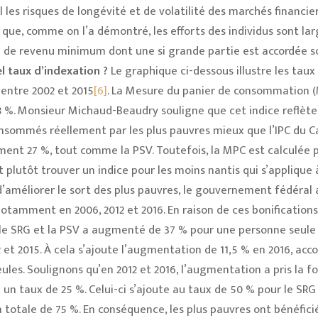
l les risques de longévité et de volatilité des marchés financier
it que, comme on l’a démontré, les efforts des individus sont l
de revenu minimum dont une si grande partie est accordée s
l taux d’indexation ?
Le graphique ci-dessous illustre les taux
 entre 2002 et 2015
[6]
. La Mesure du panier de consommation 
%. Monsieur Michaud-Beaudry souligne que cet indice reflète
nsommés réellement par les plus pauvres mieux que l’IPC du C
lement 27 %, tout comme la PSV. Toutefois, la MPC est calculée 
t plutôt trouver un indice pour les moins nantis qui s’applique 
’améliorer le sort des plus pauvres, le gouvernement fédéral a
notamment en 2006, 2012 et 2016. En raison de ces bonifications,
le SRG et la PSV a augmenté de 37 % pour une personne seule 
et 2015. À cela s’ajoute l’augmentation de 11,5 % en 2016, acc
les. Soulignons qu’en 2012 et 2016, l’augmentation a pris la f
un taux de 25 %. Celui-ci s’ajoute au taux de 50 % pour le SRG
 totale de 75 %. En conséquence, les plus pauvres ont bénéfici