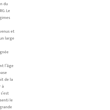
en du
RG. Le
égimes
evenus et
un large
agnée
u
nt l’âge
base
it de la
r à
s’est
enti le
 grande