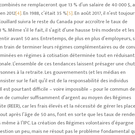
 combinés ne remplaceront que 13 % d’un salaire de 40 000 $, a
en 2012
[4]
. En 1988, c’était 35 %
[5]
. En août 2017, il n’est toujou
uillard suivra le reste du Canada pour accroître le taux de
. Même s’il le fait, il s’agit d’une hausse très modeste et les
entir avant 50 ans. Entretemps, de plus en plus d’employeurs, 
 en train de terminer leurs régimes complémentaires ou de conv
minées en régimes à cotisation déterminée tout en réduisant
ronale. L’ensemble de ces tendances laissent présager une chu
rsonnes à la retraite. Les gouvernements (et les médias en
ister sur le fait qu’il est de la responsabilité des individus
 Il est pourtant difficile – voire impossible – pour le commun de
on de cumuler suffisamment d’argent au moyen des Régimes
te (REER), car les frais élevés et la nécessité de gérer les pla
tout après l’âge de 50 ans, font en sorte que les taux de ren
s même à l’IPC. La création des Régimes volontaires d’épargne 
e gestion un peu, mais ne résout pas le problème fondamental q