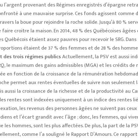
 l’argent provenant des Régimes enregistrés d’épargne retra
t confronté à une mauvaise surprise. Ces fonds agissent comme 
travers la boue pour rejoindre la roche solide. Jusqu’à 80 % serv
e faire croitre la maison. En 2014, 48 % des Québécoises âgées
des Québécois étaient assez pauvres pour recevoir le SRG. Dans
proportions étaient de 37 % des femmes et de 28 % des homme
t des trois régimes publics
Actuellement, la PSV est aussi in
RQ, le maximum des gains admissibles (MGA) et les crédits de 
née en fonction de la croissance de la rémunération hebdomad
che permet aux rentes éventuelles de suivre non seulement l
is aussi la croissance de la richesse et de la productivité au C
 les rentes sont indexées uniquement à un indice des rentes lié 
ndexation, les revenus des personnes âgées ne suivent pas ceux
ens et l’écart grandit avec l’âge ; donc, les femmes, qui vive
les hommes, sont les plus affectées. De plus, la part de la PS
ellement, comme l’a souligné le Rapport D’Amours. Ce rapport