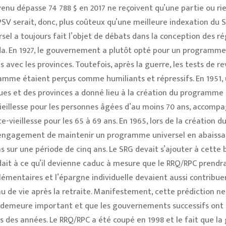
enu dépasse 74 788 $ en 2017 ne reçoivent qu’une partie ou ri
SV serait, donc, plus coûteux qu’une meilleure indexation du S
el a toujours fait l’objet de débats dans la conception des r
da. En 1927, le gouvernement a plutôt opté pour un programme
s avec les provinces. Toutefois, après la guerre, les tests de r
ramme étaient perçus comme humiliants et répressifs. En 1951, 
ques et des provinces a donné lieu à la création du programme
 vieillesse pour les personnes âgées d’au moins 70 ans, accomp
vieillesse pour les 65 à 69 ans. En 1965, lors de la création d
l’engagement de maintenir un programme universel en abaissa
ns sur une période de cinq ans. Le SRG devait s’ajouter à cette 
dait à ce qu’il devienne caduc à mesure que le RRQ/RPC prendra
émentaires et l’épargne individuelle devaient aussi contribue
u de vie après la retraite. Manifestement, cette prédiction ne 
G demeure important et que les gouvernements successifs ont s
rs des années. Le RRQ/RPC a été coupé en 1998 et le fait que la