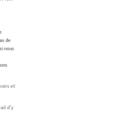
e
pas de
si nous
ions
oirs et
il d’y