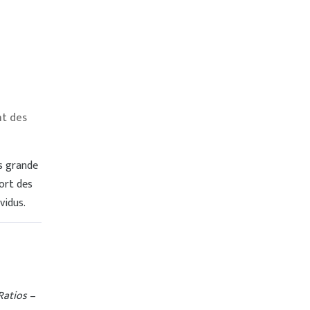
nt des
s grande
ort des
vidus.
Ratios
–