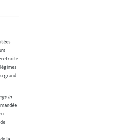
itées
urs
-retraite
 Régimes
du grand
ngs in
ommandée
eu
 de
de la