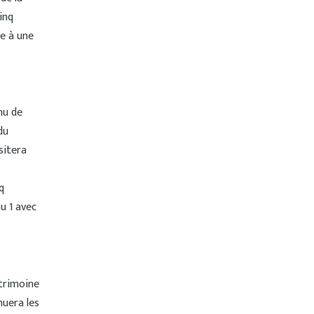
inq
le à une
nu de
du
sitera
q
u 1 avec
atrimoine
nuera les