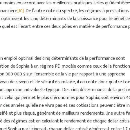
ou moins en accord avec les meilleures pratiques telles qu’identifiée
financière
[10]
. De l’autre côté du spectre, les régimes à prestations
optimisent les cinq déterminants de la croissance pour le bénéfice
quel est l’écart entre ces deux pôles en matière de performance 
n emploi optimal des cinq déterminants de la performance sont
pation de Sophia à un régime PD modèle comme ceux de la fonction
n 900 000 $ sur l’ensemble de la vie par rapport à une approche
iveau de revenu et de sécurité similaire, il en coûte donc quatre foi
e approche individuelle typique. Des cinq déterminants de la perf
st celui qui permet le plus d’économies pour Sophia, soit environ 4
ur des années qu’elle ne vivra pas et ses cotisations peuvent être i
rsifié et plus risqué, générant de meilleurs rendements. Une autre f
té des régimes est en calculant le rendement de chaque dollar cotisé
uel Sophia participerait, chaque dollar cotisé générerait entre 1,7 