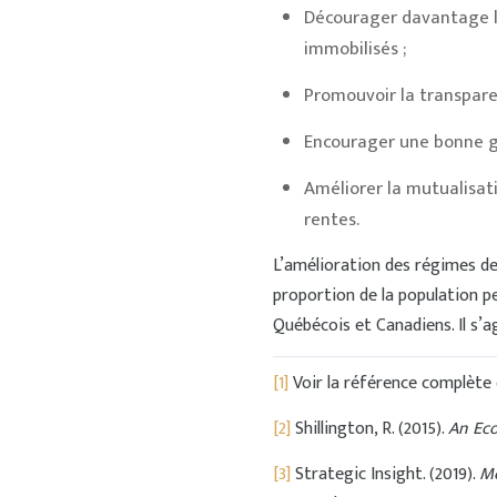
Décourager davantage le
immobilisés ;
Promouvoir la transpare
Encourager une bonne go
Améliorer la mutualisat
rentes.
L’amélioration des régimes de
proportion de la population p
Québécois et Canadiens. Il s’a
[1]
Voir la référence complète 
[2]
Shillington, R. (2015).
An Eco
[3]
Strategic Insight. (2019).
Mo