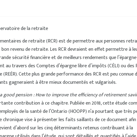
ervatoire de la retraite
émentaires de retraite (RCR) est de permettre aux personnes retra
 bon revenu de retraite. Les RCR devraient en effet permettre à le
ande sécurité financière et de meilleurs rendements que l’épargne
ent au travers des Comptes d’épargne libre d’impôts (CÉLI) ou des
te (REÉR). Cette plus grande performance des RCR est peu connue 
inants gagneraient à être mieux documentés et vulgarisés.
 a good pension : How to improve the efficiency of retirement savi
tante contribution à ce chapitre. Publiée en 2018, cette étude c
 employés de la santé de l’Ontario (HOOPP) n’a pourtant que très p
e chronique vise à présenter les faits saillants de ce document afin
 revient d’abord sur les cinq déterminants retenus contribuant à la
rgne utilisés dans l’étude, qui sont détaillés et quantifiés à l’aide 