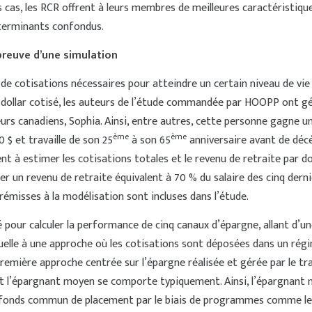
s cas, les RCR offrent à leurs membres de meilleures caractéristiqu
déterminants confondus.
preuve d’une simulation
l de cotisations nécessaires pour atteindre un certain niveau de vie 
dollar cotisé, les auteurs de l’étude commandée par HOOPP ont g
eurs canadiens, Sophia. Ainsi, entre autres, cette personne gagne u
ème
ème
 $ et travaille de son 25
à son 65
anniversaire avant de déc
sent à estimer les cotisations totales et le revenu de retraite par do
r un revenu de retraite équivalent à 70 % du salaire des cinq dern
rémisses à la modélisation sont incluses dans l’étude.
é pour calculer la performance de cinq canaux d’épargne, allant d’un
elle à une approche où les cotisations sont déposées dans un rég
emière approche centrée sur l’épargne réalisée et gérée par le tra
t l’épargnant moyen se comporte typiquement. Ainsi, l’épargnant
 fonds commun de placement par le biais de programmes comme l