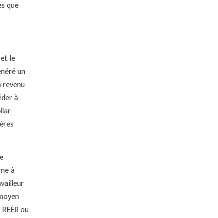
es que
et le
énéré un
n revenu
éder à
llar
ières
e
ime à
vailleur
 moyen
e REÉR ou