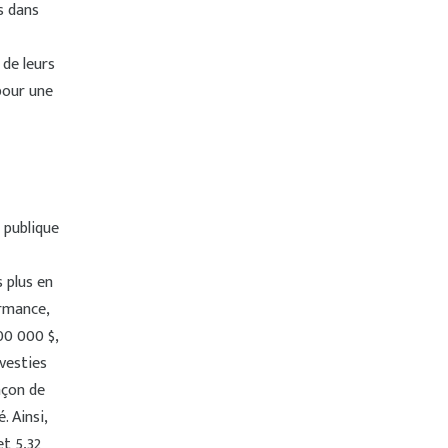
s dans
 de leurs
pour une
 publique
s plus en
ormance,
00 000 $,
nvesties
açon de
. Ainsi,
et 5,32