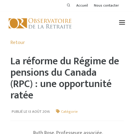
Accueil
Nous contacter
L'OBSERVATOIRE
Retour
PUBLICATIONS
La réforme du Régime de
ACTIVITÉS
pensions du Canada
(RPC) : une opportunité
THÉMATIQUES
ratée
MEMBRES
SERVICES DE L'OR
PUBLIÉ LE 13 AOÛT 2016
Catégorie
VOIR LE DERNIER BULLETIN
Ruth Rose, Professeure associée,