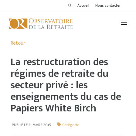
Accueil
Nous contacter
L'OBSERVATOIRE
Retour
PUBLICATIONS
La restructuration des
ACTIVITÉS
régimes de retraite du
secteur privé : les
THÉMATIQUES
enseignements du cas de
MEMBRES
Papiers White Birch
SERVICES DE L'OR
VOIR LE DERNIER BULLETIN
PUBLIÉ LE 31 MARS 2015
Catégorie