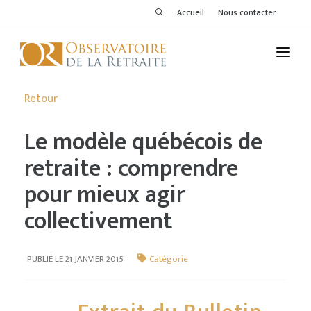
Accueil
Nous contacter
L'OBSERVATOIRE
Retour
PUBLICATIONS
Le modèle québécois de
ACTIVITÉS
retraite : comprendre
pour mieux agir
THÉMATIQUES
collectivement
MEMBRES
SERVICES DE L'OR
PUBLIÉ LE 21 JANVIER 2015
Catégorie
VOIR LE DERNIER BULLETIN