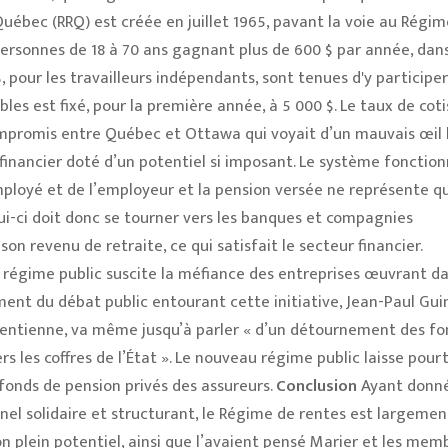
uébec (RRQ) est créée en juillet 1965, pavant la voie au Régim
personnes de 18 à 70 ans gagnant plus de 600 $ par année, dans
$, pour les travailleurs indépendants, sont tenues d'y participer
s est fixé, pour la première année, à 5 000 $. Le taux de coti
compromis entre Québec et Ottawa qui voyait d’un mauvais œil l
financier doté d’un potentiel si imposant. Le système fonction
mployé et de l’employeur et la pension versée ne représente q
lui-ci doit donc se tourner vers les banques et compagnies
on revenu de retraite, ce qui satisfait le secteur financier.
 régime public suscite la méfiance des entreprises œuvrant da
nt du débat public entourant cette initiative, Jean-Paul Gui
rentienne, va même jusqu’à parler « d’un détournement des fo
 les coffres de l’État ». Le nouveau régime public laisse pour
fonds de pension privés des assureurs.
Conclusion
Ayant donn
nel solidaire et structurant, le Régime de rentes est largemen
 son plein potentiel, ainsi que l’avaient pensé Marier et les mem