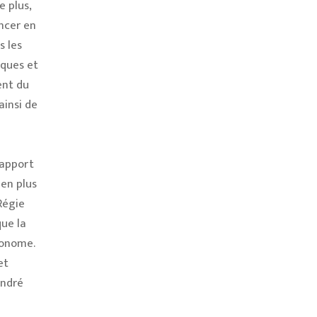
e plus,
ancer en
s les
nques et
ent du
ainsi de
rapport
 en plus
Régie
que la
tonome.
et
André