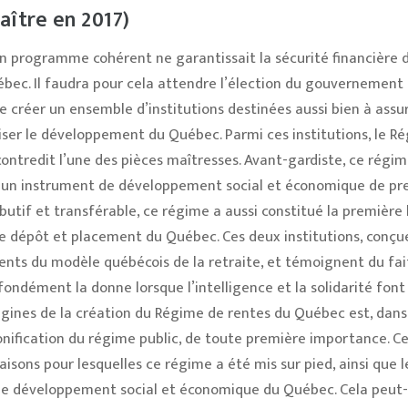
raître en 2017)
n programme cohérent ne garantissait la sécurité financière 
bec. Il faudra pour cela attendre l’élection du gouvernement
e créer un ensemble d’institutions destinées aussi bien à assur
riser le développement du Québec. Parmi ces institutions, le R
ontredit l’une des pièces maîtresses. Avant-gardiste, ce régim
 un instrument de développement social et économique de pr
ributif et transférable, ce régime a aussi constitué la première
 de dépôt et placement du Québec. Ces deux institutions, conçu
ts du modèle québécois de la retraite, et témoignent du fait
ondément la donne lorsque l’intelligence et la solidarité font
igines de la création du Régime de rentes du Québec est, dans
onification du régime public, de toute première importance. C
sons pour lesquelles ce régime a été mis sur pied, ainsi que l
 le développement social et économique du Québec. Cela peut