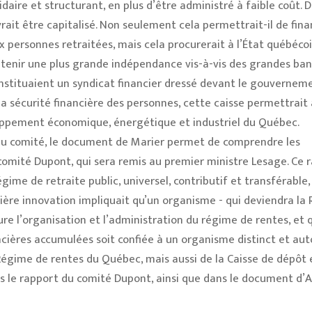
daire et structurant, en plus d’être administré à faible coût. D
ait être capitalisé. Non seulement cela permettrait-il de fin
x personnes retraitées, mais cela procurerait à l’État québécoi
tenir une plus grande indépendance vis-à-vis des grandes ba
onstituaient un syndicat financier dressé devant le gouvernem
 la sécurité financière des personnes, cette caisse permettrait 
loppement économique, énergétique et industriel du Québec.
 du comité, le document de Marier permet de comprendre les
omité Dupont, qui sera remis au premier ministre Lesage. Ce 
gime de retraite public, universel, contributif et transférable,
nière innovation impliquait qu’un organisme - qui deviendra la 
re l’organisation et l’administration du régime de rentes, et 
ncières accumulées soit confiée à un organisme distinct et au
 Régime de rentes du Québec, mais aussi de la Caisse de dépôt 
s le rapport du comité Dupont, ainsi que dans le document d’