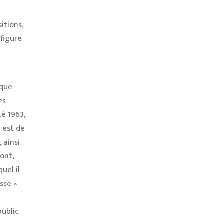
itions,
 figure
ique
es
té 1963,
 est de
 ainsi
ont,
quel il
sse »
public