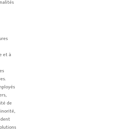
nalités
ures
e et à
es
es.
mployés
rs,
ité de
inorité,
ndent
olutions