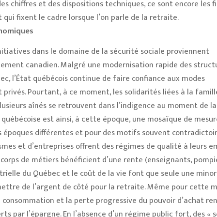
es chiffres et des dispositions techniques, ce sont encore les fi
 qui fixent le cadre lorsque l’on parle de la retraite.
onomiques
nitiatives dans le domaine de la sécurité sociale proviennent
ement canadien. Malgré une modernisation rapide des struct
c, l’État québécois continue de faire confiance aux modes
 privés. Pourtant, à ce moment, les solidarités liées à la famill
plusieurs aînés se retrouvent dans l’indigence au moment de la
le québécoise est ainsi, à cette époque, une mosaïque de mesur
s époques différentes et pour des motifs souvent contradictoir
mes et d’entreprises offrent des régimes de qualité à leurs e
 corps de métiers bénéficient d’une rente (enseignants, pompie
ustrielle du Québec et le coût de la vie font que seule une minor
mettre de l’argent de côté pour la retraite. Même pour cette m
a consommation et la perte progressive du pouvoir d’achat re
rts par l’épargne. En l’absence d’un régime public fort, des « s