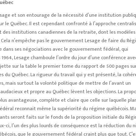
Québec
sage et son entourage de la nécessité d’une institution publi
ur le Québec. Il est cependant confronté à l’approche centrali
des institutions canadiennes de la retraite, dont les modèles
s. Cela n’empêche pas le gouvernement Lesage de faire du Rég
le dans ses négociations avec le gouvernement fédéral, qui
 1964, Lesage chamboule l’ordre du jour d’une conférence avec
tte sur la table le premier tome du rapport de 500 pages sur
s du Québec. La rigueur du travail qui y est présenté, la cohé
s, mais surtout la volonté politique de mettre de l’avant un
audacieux et propre au Québec lèvent les objections. La propo
us avantageuse, complète et claire que celle sur laquelle pla
déral reconnait même la supériorité du régime québécois. Ma
ts seront faits sur le fonds de la proposition initiale du Rég
x-ci, l’un des plus lourds de conséquence est la réduction du 
bécois, que le gouvernement fédéral craint plus que tout. C’es