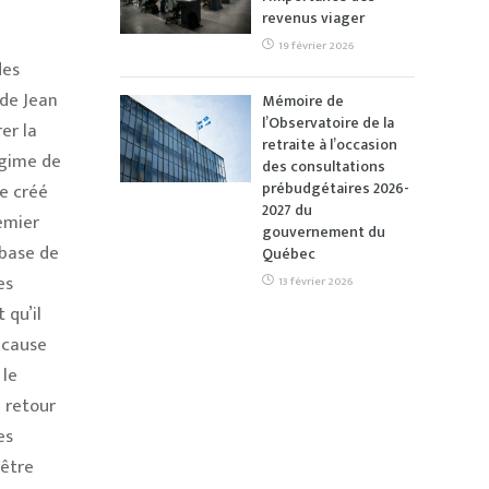
revenus viager
19 février 2026
des
 de Jean
Mémoire de
l’Observatoire de la
er la
retraite à l’occasion
égime de
des consultations
prébudgétaires 2026-
e créé
2027 du
emier
gouvernement du
 base de
Québec
es
13 février 2026
 qu’il
 cause
 le
e retour
es
-être