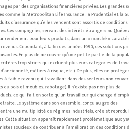
nages par des organisations financières privées. Les grandes s
s comme la Metropolitan Life Insurance, la Prudential et la Su
duits d’assurance qu’elles vendent sont assortis de conditions
ires. Ces compagnies, servant des intérêts étrangers au Québec
leur rendement pour leurs produits, dans un « marché » caractér
revenus. Cependant, à la fin des années 1950, ces solutions pr
aisantes. En plus de ne couvrir qu’une petite partie de la popul
critères trop stricts qui excluent plusieurs catégories de trava
d’ancienneté, métiers à risque, etc.). De plus, elles ne protège
s à faible revenu qui travaillent dans des secteurs non couver
s du bois et meubles, rabotage). Il n’existe pas non plus de
iduels, ce qui fait en sorte qu’un travailleur qui change d’empl
etraite. Le système dans son ensemble, conçu au gré des
entre une multiplicité de régimes industriels, crée et reprodui
es. Cette situation apparaît rapidement problématique aux ye
istes soucieux de contribuer à l’amélioration des conditions d