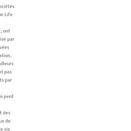
ociétés
n Life
, ont
isé par
ivées
ation,
illeurs
nt pas
ts par
oi perd
t des
ux de
e vie