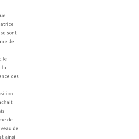
que
satrice
 se sont
ime de
 le
 la
rence des
sition
nchait
is
ime de
niveau de
t ainsi