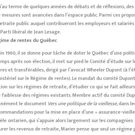
qu’au terme de quelques années de débats et de réflexions, des
 mesures sont avancées dans l’espace public. Parmi ces propos
etraite public auquel contribueront les employeurs et salariés
arti libéral de Jean Lesage.
gime de rentes du Québec
in 1960, il se donne pour tâche de doter le Québec d’une polit
mps après son élection, il met sur pied le Comité d’étude sur l
ires et transférables, dirigé par l’avocat Wheeler Dupont (à l’é
nistériel sur le Régime de rentes). Le mandat du comité Dupont
 sur les régimes de retraite, d’étudier ce qui se fait ailleurs,
de faiblesse des régimes existants. Membre actif du comité Dup
tanément le document
Vers une politique de la vieillesse
, dans le
commandations pour la mise en place d’une « assurance-vieille
èle ontarien, qui s’appuie alors largement sur les compagnies
urer les revenus de retraite, Marier pense que seul un régime 