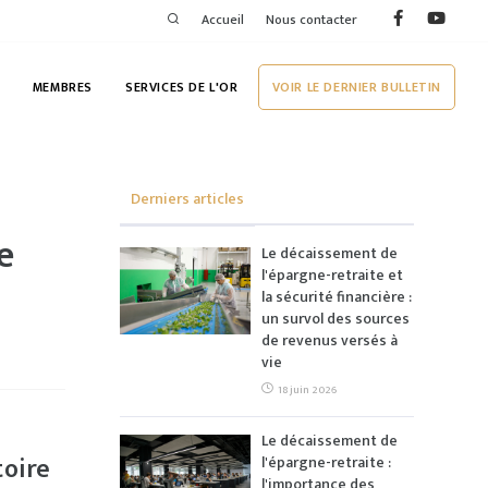
Accueil
Nous contacter
MEMBRES
SERVICES DE L'OR
VOIR LE DERNIER BULLETIN
Derniers articles
e
Le décaissement de
l'épargne-retraite et
la sécurité financière :
un survol des sources
de revenus versés à
vie
18 juin 2026
Le décaissement de
toire
l'épargne-retraite :
l'importance des