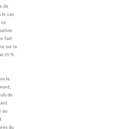
e de
 le cas
. Le
sation
e fait
ne sur la
ue 25 %
ns le
mont,
nds de
tant
é au
t
bres du