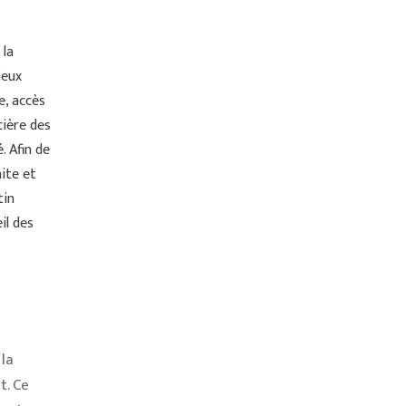
 la
jeux
e, accès
cière des
. Afin de
aite et
tin
il des
 la
t. Ce