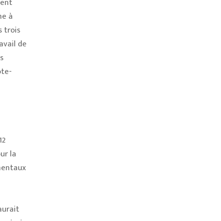
ient
me à
 trois
avail de
s
ôte-
12
ur la
amentaux
aurait