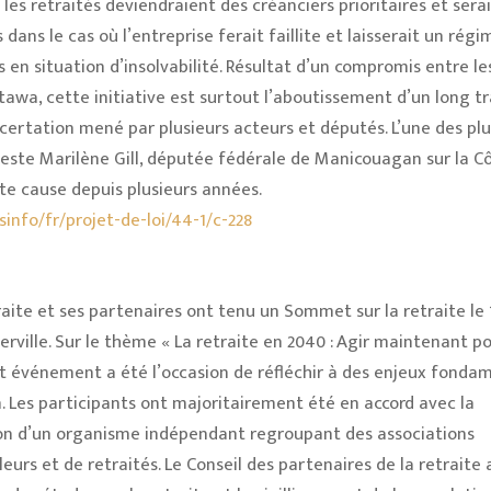
 les retraités deviendraient des créanciers prioritaires et sera
ans le cas où l’entreprise ferait faillite et laisserait un régi
en situation d’insolvabilité. Résultat d’un compromis entre les
tawa, cette initiative est surtout l’aboutissement d’un long tr
ncertation mené par plusieurs acteurs et députés. L’une des plu
este Marilène Gill, députée fédérale de Manicouagan sur la C
tte cause depuis plusieurs années.
sinfo/fr/projet-de-loi/44-1/c-228
raite et ses partenaires ont tenu un Sommet sur la retraite le 
rville. Sur le thème « La retraite en 2040 : Agir maintenant po
et événement a été l’occasion de réfléchir à des enjeux fond
. Les participants ont majoritairement été en accord avec la
ion d’un organisme indépendant regroupant des associations
eurs et de retraités. Le Conseil des partenaires de la retraite 