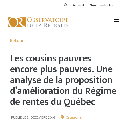
Accueil
Nous contacter
L'OBSERVATOIRE
Retour
PUBLICATIONS
Les cousins pauvres
ACTIVITÉS
encore plus pauvres. Une
analyse de la proposition
THÉMATIQUES
d’amélioration du Régime
MEMBRES
de rentes du Québec
SERVICES DE L'OR
VOIR LE DERNIER BULLETIN
PUBLIÉ LE 21 DÉCEMBRE 2016
Catégorie