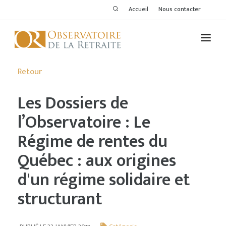
Accueil
Nous contacter
L'OBSERVATOIRE
Retour
PUBLICATIONS
Les Dossiers de
ACTIVITÉS
l’Observatoire : Le
Régime de rentes du
THÉMATIQUES
Québec : aux origines
MEMBRES
d'un régime solidaire et
SERVICES DE L'OR
structurant
VOIR LE DERNIER BULLETIN