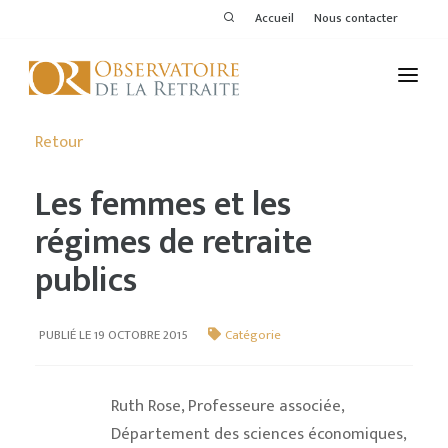
Accueil
Nous contacter
L'OBSERVATOIRE
Retour
PUBLICATIONS
Les femmes et les
ACTIVITÉS
régimes de retraite
publics
THÉMATIQUES
MEMBRES
PUBLIÉ LE 19 OCTOBRE 2015
Catégorie
SERVICES DE L'OR
Ruth Rose, Professeure associée,
VOIR LE DERNIER BULLETIN
Département des sciences économiques,