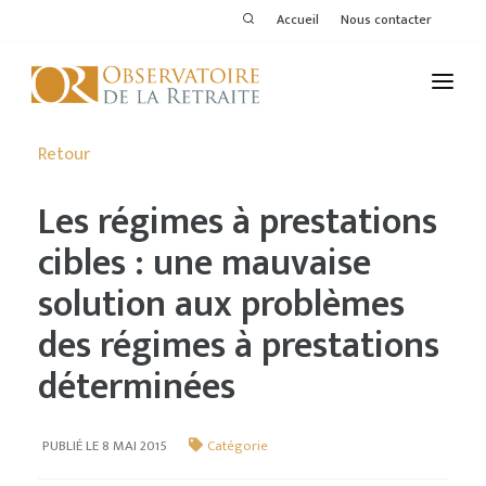
Accueil
Nous contacter
L'OBSERVATOIRE
Retour
PUBLICATIONS
Les régimes à prestations
ACTIVITÉS
cibles : une mauvaise
solution aux problèmes
THÉMATIQUES
des régimes à prestations
MEMBRES
déterminées
SERVICES DE L'OR
VOIR LE DERNIER BULLETIN
PUBLIÉ LE 8 MAI 2015
Catégorie