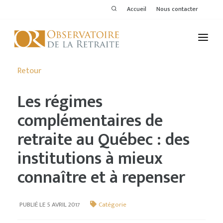
Accueil
Nous contacter
L'OBSERVATOIRE
Retour
PUBLICATIONS
Les régimes
ACTIVITÉS
complémentaires de
retraite au Québec : des
THÉMATIQUES
institutions à mieux
MEMBRES
connaître et à repenser
SERVICES DE L'OR
VOIR LE DERNIER BULLETIN
PUBLIÉ LE 5 AVRIL 2017
Catégorie