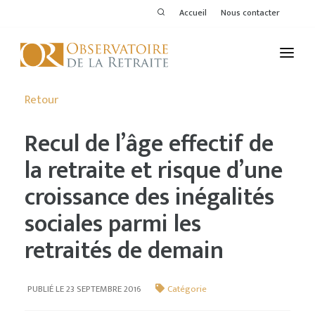
Accueil
Nous contacter
L'OBSERVATOIRE
Retour
PUBLICATIONS
Recul de l’âge effectif de
ACTIVITÉS
la retraite et risque d’une
croissance des inégalités
THÉMATIQUES
sociales parmi les
MEMBRES
retraités de demain
SERVICES DE L'OR
VOIR LE DERNIER BULLETIN
PUBLIÉ LE 23 SEPTEMBRE 2016
Catégorie