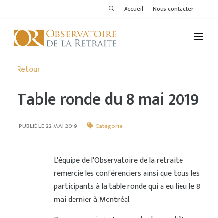
Accueil
Nous contacter
L'OBSERVATOIRE
Retour
PUBLICATIONS
Table ronde du 8 mai 2019
ACTIVITÉS
PUBLIÉ LE 22 MAI 2019
Catégorie
THÉMATIQUES
MEMBRES
L'équipe de l'Observatoire de la retraite
remercie les conférenciers ainsi que tous les
SERVICES DE L'OR
participants à la table ronde qui a eu lieu le 8
VOIR LE DERNIER BULLETIN
mai dernier à Montréal.