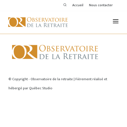
Accueil
Nous contacter
L'OBSERVATOIRE
PUBLICATIONS
ACTIVITÉS
ACCUEIL
THÉMATIQUES
© Copyright - Observatoire de la retraite | Fièrement réalisé et
hébergé par
Québec Studio
MEMBRES
SERVICES DE L'OR
VOIR LE DERNIER BULLETIN