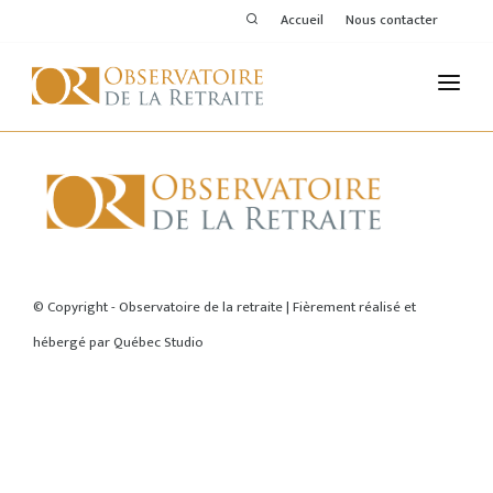
Accueil
Nous contacter
L'OBSERVATOIRE
PUBLICATIONS
ACTIVITÉS
ACCUEIL
THÉMATIQUES
© Copyright - Observatoire de la retraite | Fièrement réalisé et
hébergé par
Québec Studio
MEMBRES
SERVICES DE L'OR
VOIR LE DERNIER BULLETIN