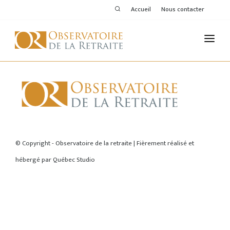
Accueil
Nous contacter
L'OBSERVATOIRE
PUBLICATIONS
ACTIVITÉS
ACCUEIL
THÉMATIQUES
© Copyright - Observatoire de la retraite | Fièrement réalisé et
hébergé par
Québec Studio
MEMBRES
SERVICES DE L'OR
VOIR LE DERNIER BULLETIN