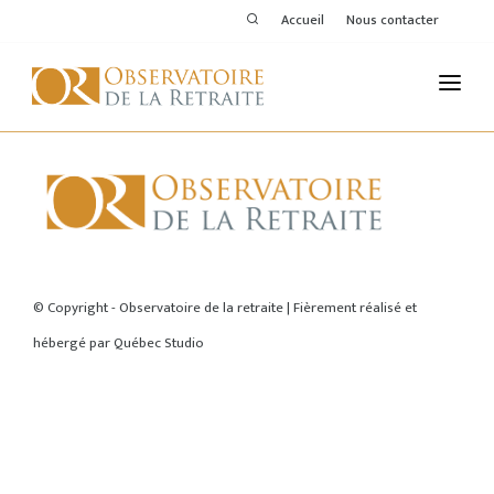
Accueil
Nous contacter
L'OBSERVATOIRE
PUBLICATIONS
ACTIVITÉS
ACCUEIL
THÉMATIQUES
© Copyright - Observatoire de la retraite | Fièrement réalisé et
hébergé par
Québec Studio
MEMBRES
SERVICES DE L'OR
VOIR LE DERNIER BULLETIN