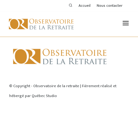
Accueil
Nous contacter
L'OBSERVATOIRE
PUBLICATIONS
ACTIVITÉS
ACCUEIL
THÉMATIQUES
© Copyright - Observatoire de la retraite | Fièrement réalisé et
hébergé par
Québec Studio
MEMBRES
SERVICES DE L'OR
VOIR LE DERNIER BULLETIN