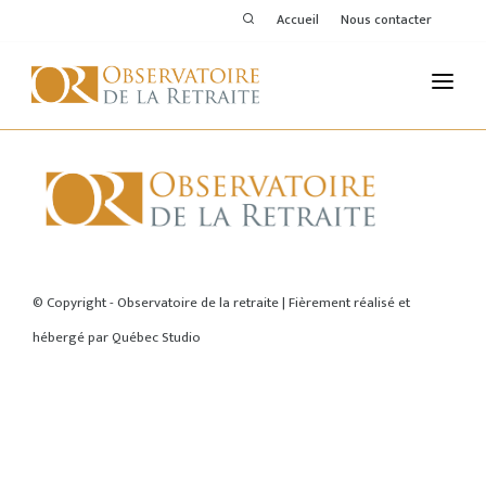
Accueil
Nous contacter
L'OBSERVATOIRE
PUBLICATIONS
ACTIVITÉS
ACCUEIL
THÉMATIQUES
© Copyright - Observatoire de la retraite | Fièrement réalisé et
hébergé par
Québec Studio
MEMBRES
SERVICES DE L'OR
VOIR LE DERNIER BULLETIN