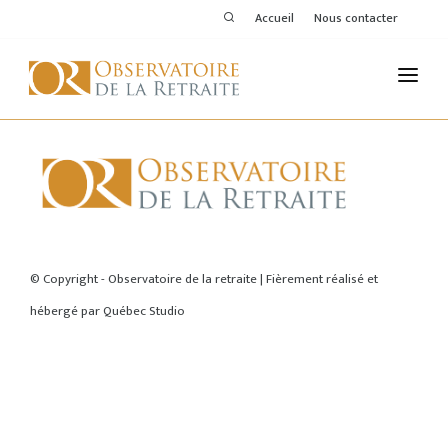
Accueil
Nous contacter
L'OBSERVATOIRE
PUBLICATIONS
ACTIVITÉS
ACCUEIL
THÉMATIQUES
© Copyright - Observatoire de la retraite | Fièrement réalisé et
hébergé par
Québec Studio
MEMBRES
SERVICES DE L'OR
VOIR LE DERNIER BULLETIN